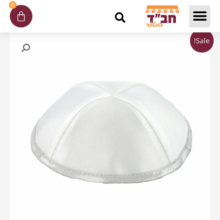
ילוג
0
עגלת
תוכן
קניות
המחיר
המחיר
כמות
Sale!
המקורי
הנוכחי
של
היה:
הוא:
50
₪450.00.
₪550.00.
כיפות
סטן
כולל
הדפס