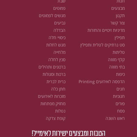
חנות
שבת
מבצעים
פמוטים
תקנון
מגשים לפמוטים
צור קשר
גביעים
מדיניות זיכויים והחזרות
הבדלה
תפילין
כיסויי חלה
סט נרתיקים לטלית ותפילין
מגש לחלות
טליתות
מלחייה
קלף מזוזה
סכין לחלה
בתי מזוזה
ברכונים ותהילים
כיפות
ברכות וסגולות
הדפסה לאירועים Printing
כרית לברית
חגים
חתן כלה
חנוכיות
מזכרות לאירועים
פורים
מחזיק מפתחות
פסח
נטלות
ראש השנה
קופת צדקה
הטבות ומבצעים ישירות לאימייל!