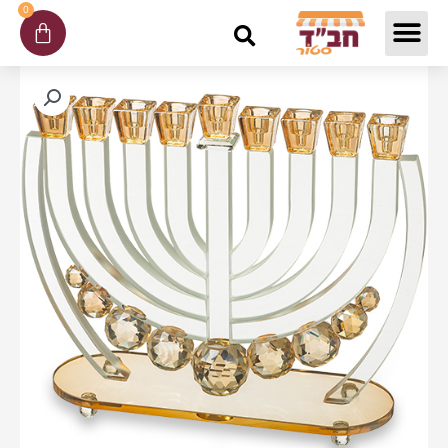
ילוג
0
עגלת
תוכן
קניות
כמות
של
חנוכייה
קריסטל
מהודרת
עם
כדורים
זהב
25
ס"מ