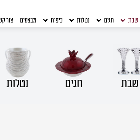
שבת
חגים
נטלות
כיפות
מבצעים
צור קש
שבת
חגים
נטלות