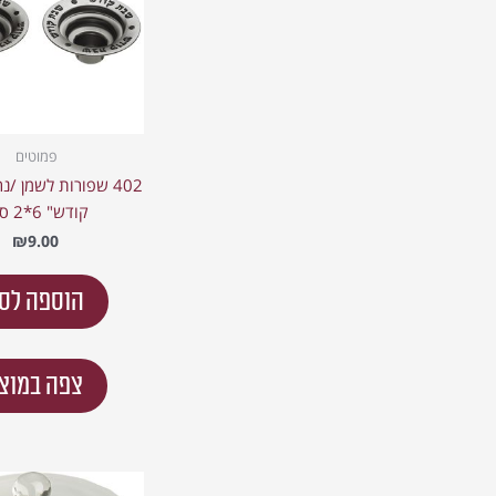
פמוטים
402 שפורות לשמן /נ
קודש" 6*2 ס"מ
₪
9.00
הוספה לס
צפה במוצ