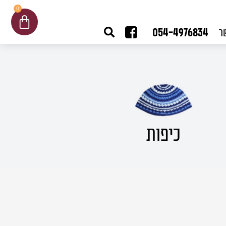
0
עגלת
קניות
054-4976834
ר
כיפות