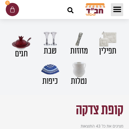
ילוג
0
עגלת
תוכן
קניות
תפילין
שבת
מזוזות
חגים
נטלות
כיפות
קופת צדקה
מציגים את כל ⁦43⁩ התוצאות