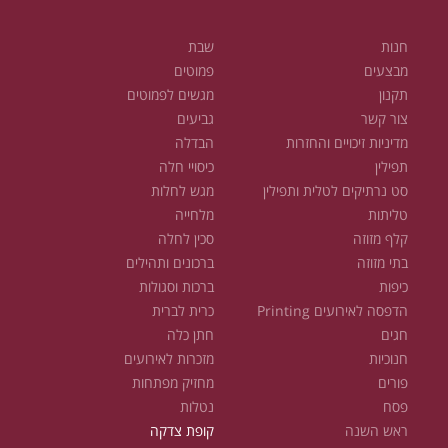
חנות
שבת
מבצעים
פמוטים
תקנון
מגשים לפמוטים
צור קשר
גביעים
מדיניות זיכויים והחזרות
הבדלה
תפילין
כיסויי חלה
סט נרתיקים לטלית ותפילין
מגש לחלות
טליתות
מלחייה
קלף מזוזה
סכין לחלה
בתי מזוזה
ברכונים ותהילים
כיפות
ברכות וסגולות
הדפסה לאירועים Printing
כרית לברית
חגים
חתן כלה
חנוכיות
מזכרות לאירועים
פורים
מחזיק מפתחות
פסח
נטלות
ראש השנה
קופת צדקה