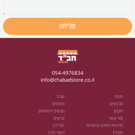
שליחה
054-4976834
info@chabadstore.co.il
חנות
שבת
מבצעים
פמוטים
תקנון
מגשים לפמוטים
צור קשר
גביעים
מדיניות זיכויים והחזרות
הבדלה
תפילין
כיסויי חלה