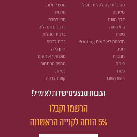
סט נרתיקים לטלית ותפילין
מגש לחלות
טליתות
מלחייה
קלף מזוזה
סכין לחלה
בתי מזוזה
ברכונים ותהילים
כיפות
ברכות וסגולות
הדפסה לאירועים Printing
כרית לברית
חגים
חתן כלה
חנוכיות
מזכרות לאירועים
פורים
מחזיק מפתחות
פסח
נטלות
ראש השנה
קופת צדקה
הטבות ומבצעים ישירות לאימייל!
הרשמו וקבלו
5% הנחה לקנייה הראשונה
email