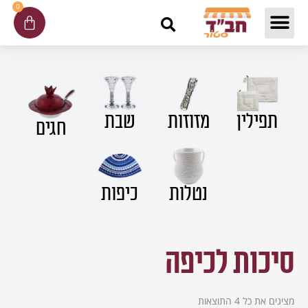
ילוג
0
עגלת
תוכן
קניות
תפילין
שבת
מזוזות
חגים
נטלות
כיפות
סיכות לכיפה
מציגים את כל ⁦4⁩ התוצאות