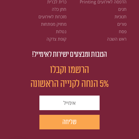
הדפסה לאירועים Printing
כרית לברית
חגים
חתן כלה
חנוכיות
מזכרות לאירועים
פורים
מחזיק מפתחות
פסח
נטלות
ראש השנה
קופת צדקה
הטבות ומבצעים ישירות לאימייל!
הרשמו וקבלו
5% הנחה לקנייה הראשונה
email
שליחה