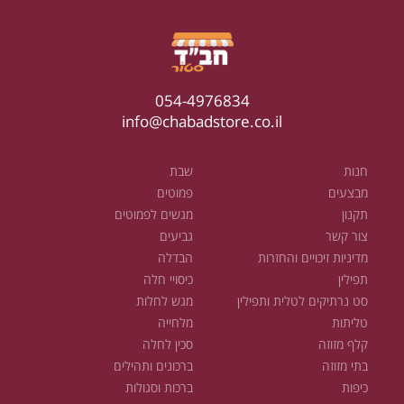
054-4976834
info@chabadstore.co.il
חנות
שבת
מבצעים
פמוטים
תקנון
מגשים לפמוטים
צור קשר
גביעים
מדיניות זיכויים והחזרות
הבדלה
תפילין
כיסויי חלה
סט נרתיקים לטלית ותפילין
מגש לחלות
טליתות
מלחייה
קלף מזוזה
סכין לחלה
בתי מזוזה
ברכונים ותהילים
כיפות
ברכות וסגולות