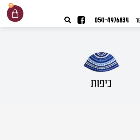
0
עגלת
קניות
054-4976834
ר
כיפות