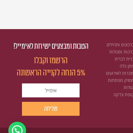
רכונים ותהילים
הטבות ומבצעים ישירות לאימייל!
רכות וסגולות
הרשמו וקבלו
רית לברית
תן כלה
5% הנחה לקנייה הראשונה
זכרות לאירועים
חזיק מפתחות
email
טלות
ופת צדקה
שליחה