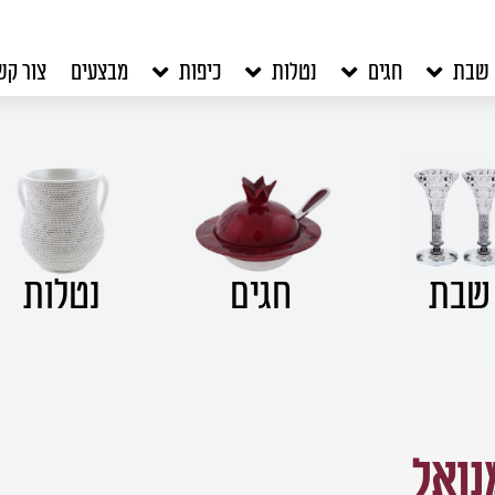
שבת
חגים
נטלות
כיפות
מבצעים
צור קש
שבת
חגים
נטלות
נואל