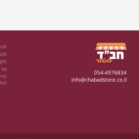
חנו
מבצ
תקנו
צור
054-4976834
מדינ
info@chabadstore.co.il
והחז