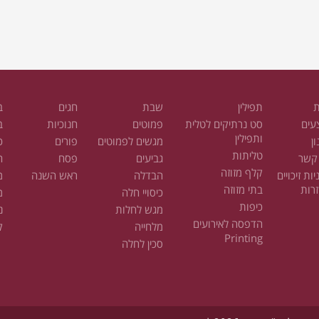
ת
תפילין
שבת
חגים
ב
עים
סט נרתיקים לטלית
פמוטים
חנוכיות
ב
ותפילין
ן
מגשים לפמוטים
פורים
כ
טליתות
 קשר
גביעים
פסח
ח
קלף מזוזה
יות זיכויים
הבדלה
ראש השנה
מ
רות
בתי מזוזה
כיסויי חלה
מ
כיפות
מגש לחלות
נ
הדפסה לאירועים
מלחייה
ק
Printing
סכין לחלה