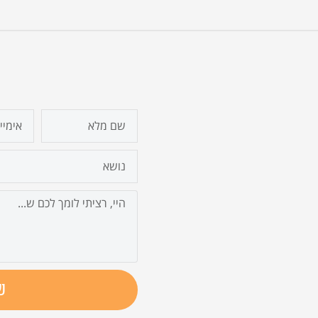
email
firstname
נושא
הודעה
ש